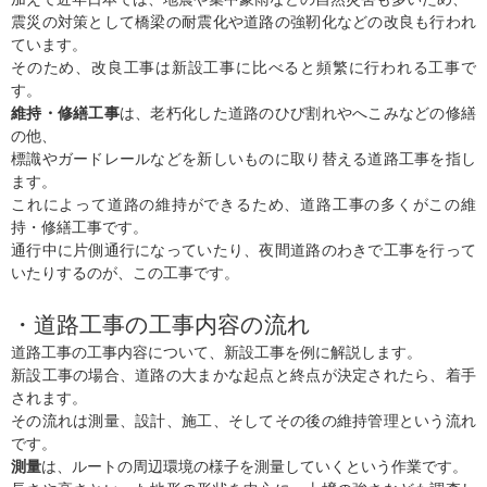
震災の対策として橋梁の耐震化や道路の強靭化などの改良も行われ
ています。
そのため、改良工事は新設工事に比べると頻繁に行われる工事で
す。
維持・修繕工事
は、老朽化した道路のひび割れやへこみなどの修繕
の他、
標識やガードレールなどを新しいものに取り替える道路工事を指し
ます。
これによって道路の維持ができるため、道路工事の多くがこの維
持・修繕工事です。
通行中に片側通行になっていたり、夜間道路のわきで工事を行って
いたりするのが、この工事です。
・道路工事の工事内容の流れ
道路工事の工事内容について、新設工事を例に解説します。
新設工事の場合、道路の大まかな起点と終点が決定されたら、着手
されます。
その流れは測量、設計、施工、そしてその後の維持管理という流れ
です。
測量
は、ルートの周辺環境の様子を測量していくという作業です。