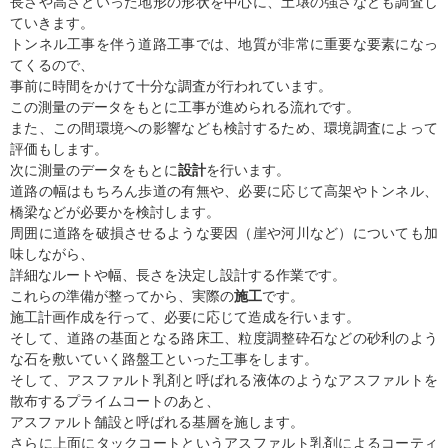
長さや高さといった地形の形状を中心に、土壌の強さなども調査し
ていきます。
トンネル工事を伴う道路工事では、地質が非常に重要な要素になっ
てくるので、
事前に時間をかけて十分な調査が行われています。
この測量のデータをもとに工事が進められる流れです。
また、この間環境への影響なども検討するため、環境調査によって
評価もします。
次に測量のデータをもとに
設計
を行います。
道路の幅はもちろん歩道の有無や、必要に応じて高架やトンネル、
橋梁などが必要かを検討します。
周囲に道路を破損させるような要因（崖や河川など）についても加
味しながら、
詳細なルートや幅、長さを決定し設計する作業です。
これらの準備が整ってから、実際の
施工
です。
施工計画作成を行って、必要に応じて造成を行います。
そして、道路の基面となる路床工、粒度調整砕石などの砂利のよう
な石を敷いていく路盤工といった工事をします。
そして、アスファルト乳剤と呼ばれる液体のようなアスファルトを
散布するプライムコートのあと、
アスファルト舗設と呼ばれる基層を施します。
さらに上面にタックコートというアスファルト乳剤によるコーティ