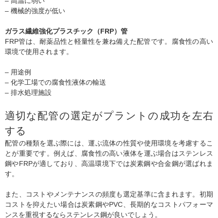
– 高温に弱い
– 機械的強度が低い
ガラス繊維強化プラスチック（FRP）管
FRP管は、耐薬品性と軽量性を兼ね備えた配管です。腐食性の高い
環境で使用されます。
– 用途例
– 化学工場での腐食性液体の輸送
– 排水処理施設
適切な配管の選定がプラントの成功を左右
する
配管の種類を選ぶ際には、運ぶ流体の性質や使用環境を考慮するこ
とが重要です。例えば、腐食性の高い液体を運ぶ場合はステンレス
鋼やFRPが適しており、高温環境下では炭素鋼や合金鋼が選ばれま
す。
また、コストやメンテナンスの頻度も選定基準に含まれます。初期
コストを抑えたい場合は炭素鋼やPVC、長期的なコストパフォーマ
ンスを重視するならステンレス鋼が良いでしょう。