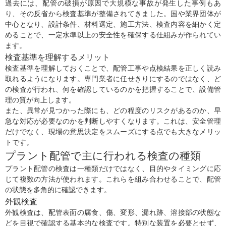
過去には、配管の破損が原因で大規模な事故が発生した事例もあ
り、その反省から検査基準が整備されてきました。国や業界団体が
中心となり、設計条件、材料選定、施工方法、検査内容を細かく定
めることで、一定水準以上の安全性を確保する仕組みが作られてい
ます。
検査基準を理解するメリット
検査基準を理解しておくことで、配管工事や点検結果を正しく読み
取れるようになります。専門業者に任せきりにするのではなく、ど
の検査が行われ、何を確認しているのかを把握することで、設備管
理の質が向上します。
また、異常が見つかった際にも、どの程度のリスクがあるのか、早
急な対応が必要なのかを判断しやすくなります。これは、安全管理
だけでなく、現場の意思決定をスムーズにする点でも大きなメリッ
トです。
プラント配管で主に行われる検査の種類
プラント配管の検査は一種類だけではなく、目的やタイミングに応
じて複数の方法が使われます。これらを組み合わせることで、配管
の状態を多角的に確認できます。
外観検査
外観検査は、配管表面の腐食、傷、変形、漏れ跡、溶接部の状態な
どを目視で確認する基本的な検査です。特別な装置を必要とせず、