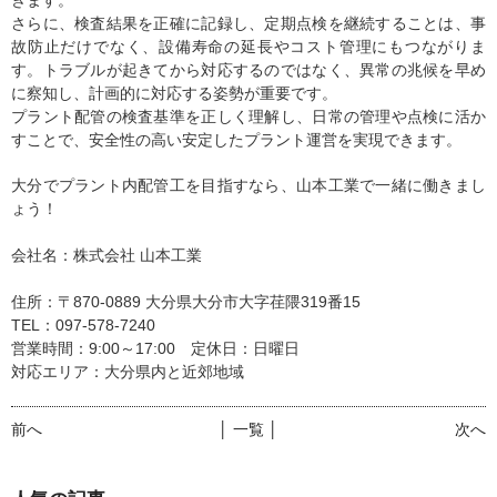
さらに、検査結果を正確に記録し、定期点検を継続することは、事
故防止だけでなく、設備寿命の延長やコスト管理にもつながりま
す。トラブルが起きてから対応するのではなく、異常の兆候を早め
に察知し、計画的に対応する姿勢が重要です。
プラント配管の検査基準を正しく理解し、日常の管理や点検に活か
すことで、安全性の高い安定したプラント運営を実現できます。
大分でプラント内配管工を目指すなら、山本工業で一緒に働きまし
ょう！
会社名：株式会社 山本工業
住所：〒870-0889 大分県大分市大字荏隈319番15
TEL：097-578-7240
営業時間：9:00～17:00 定休日：日曜日
対応エリア：大分県内と近郊地域
前へ
│ 一覧 │
次へ