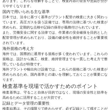
あります。これらを理解することで、検査内容の背景や意図が分か
りやすくなります。
国内で用いられる主な基準
日本では、法令に基づく基準がプラント配管の検査に大きく関わっ
ています。高圧ガスを扱う設備では、専用の法律に基づいた検査が
求められ、定期的な点検や記録の保存が義務付けられています。
また、労働安全に関する法律では、作業者の安全確保を目的とした
配管管理が求められており、設備の健全性を維持することが重要視
されています。
海外規格の考え方
海外では、国際的に通用する規格が多く使われています。これらの
規格は、設計から施工、検査、維持管理までを一貫した考え方で整
理している点が特徴です。
海外プラントや輸出向け設備では、これらの規格に基づいた検査が
求められるため、国内基準との違いを理解しておくことが重要にな
ります。
検査基準を現場で活かすためのポイント
検査基準は、守ること自体が目的ではなく、現場の安全性と効率を
高めるために活用することが大切です。
記録とデータ管理の重要性
検査結果は、その場限りで終わらせず、必ず記録として残すことが