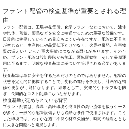
プラント配管の検査基準が重要とされる理
由
プラント配管は、工場や発電所、化学プラントなどにおいて、液体
や気体、蒸気、薬品などを安全に輸送するための重要な設備です。
日常的に稼働しているため目立ちにくい存在ですが、配管に不具合
が生じると、生産停止や品質低下だけでなく、火災や爆発、有害物
質の漏えいといった重大事故につながる恐れがあります。そのた
め、プラント配管は設計段階から施工、運転開始後、そして長期運
用に至るまで、明確な検査基準に基づいて管理される必要がありま
す。
検査基準は単に安全を守るためだけのものではありません。配管の
状態を定期的に把握することで、劣化の進行を予測し、計画的な補
修や更新が可能になります。結果として、突発的なトラブルを防
ぎ、長期的なコスト削減にもつながります。
検査基準が定められている背景
プラント配管は、高温・高圧環境や腐食性の高い流体を扱うケース
が多く、一般的な配管設備よりも過酷な条件で使用されます。こう
した環境では、わずかな施工不良や材料欠陥が、時間の経過ととも
に大きな問題へと発展します。