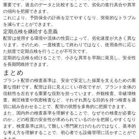
重要です。過去のデータと比較することで、劣化の進行具合や異常
の傾向を把握できます。
これにより、予防保全の計画を立てやすくなり、突発的なトラブル
を減らすことができます。
定期点検を継続する意義
配管は使用する環境や流体の性質によって、劣化速度が大きく異な
ります。そのため、一度検査して終わりではなく、使用条件に応じ
た頻度で定期点検を行うことが不可欠です。
定期的な点検を続けることで、小さな異常を早期に発見し、安全性
を長期間維持できます。
まとめ
プラント配管の検査基準は、安全で安定した操業を支えるための重
要な指針です。配管は目に見えにくい存在ですが、プラント全体の
信頼性を左右する重要な役割を担っています。外観検査、非破壊検
査、耐圧検査や気密検査など、それぞれ異なる目的を持つ検査を適
切に組み合わせることで、配管の状態を多角的に把握できます。
また、国内外の検査基準を理解することで、なぜその検査が必要な
のか、どの程度の安全性が求められているのかを把握しやすくなり
ます。検査基準は決して難しい専門家だけのものではなく、基本的
な考え方を理解することで、初心者でも設備管理に活かすことがで
きます。