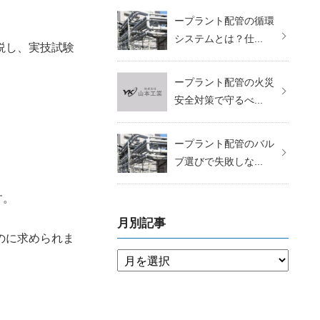
ープラント配管の循環
システムとは？仕...
説し、実技試験
ープラント配管の火災
安全対策で守るべ...
ープラント配管のバル
ブ選びで失敗しな...
す。
月別記事
のに求められま