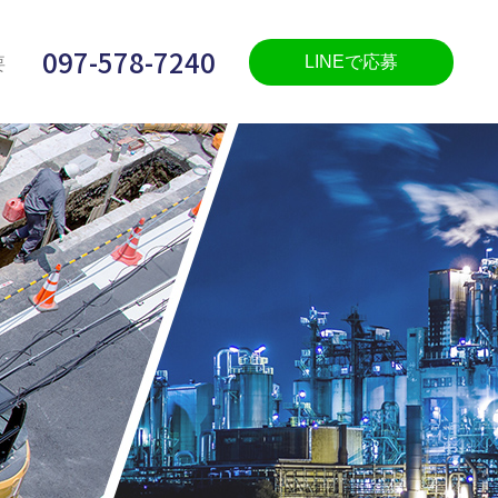
097-578-7240
LINEで応募
要