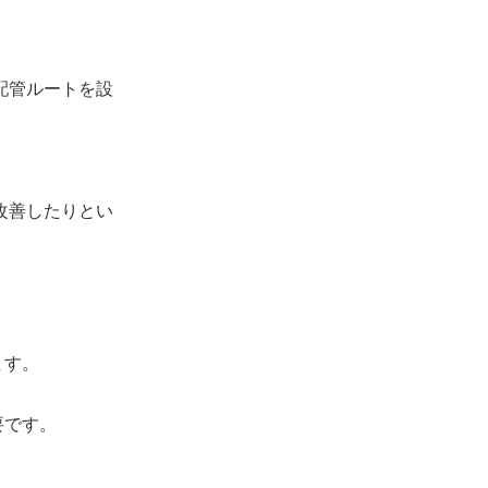
配管ルートを設
改善したりとい
ます。
要です。