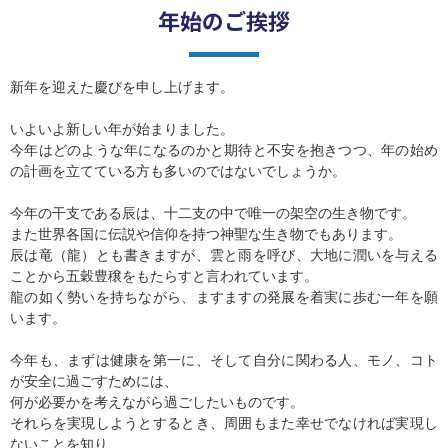
年始のご挨拶
新年を迎えた慶びを申し上げます。
いよいよ新しい年が始まりました。
今年はどのような年になるのかと期待と不安を抱きつつ、年の始め
の計画を立てている方も多いのではないでしょうか。
今年の干支である辰は、十二支の中で唯一の架空の生き物です。
また世界各国に伝説や信仰を持つ神聖な生き物でもあります。
辰は竜（龍）とも書きますが、雲と雨を呼び、大地に潤いを与える
ことから五穀豊穣をもたらすと言われています。
龍の如く勢いを持ちながら、ますますの発展を着実に歩む一年を願
います。
今年も、まずは健康を第一に、そして自分に関わる人、モノ、コト
が安全に過ごすためには、
何が必要かを考えながら過ごしたいものです。
それらを実現しようとするとき、周囲もまた幸せでなければ実現し
ないことを知り、