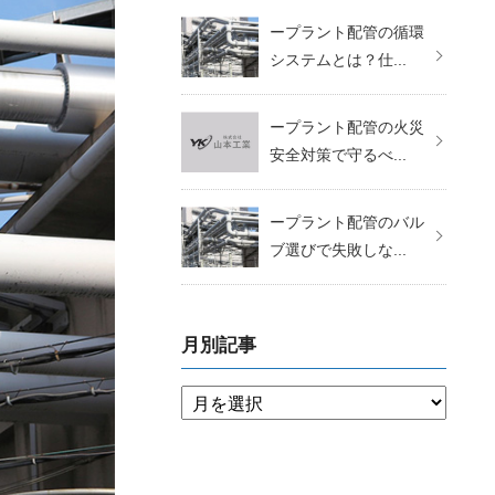
ープラント配管の循環
システムとは？仕...
ープラント配管の火災
安全対策で守るべ...
ープラント配管のバル
ブ選びで失敗しな...
月別記事