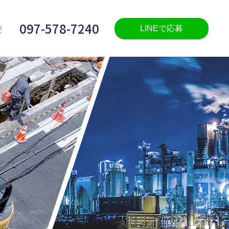
097-578-7240
LINEで応募
要