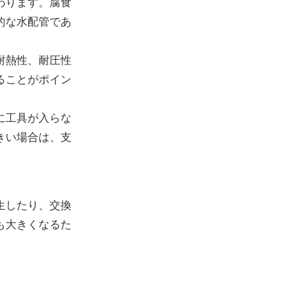
わります。腐食
的な水配管であ
耐熱性、耐圧性
ることがポイン
に工具が入らな
きい場合は、支
生したり、交換
も大きくなるた