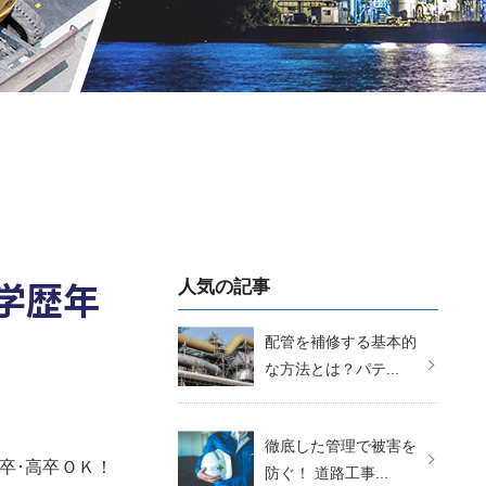
学歴年
人気の記事
配管を補修する基本的
な方法とは？パテ...
徹底した管理で被害を
卒･高卒ＯＫ！
防ぐ！ 道路工事...