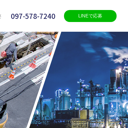
097-578-7240
LINEで応募
要